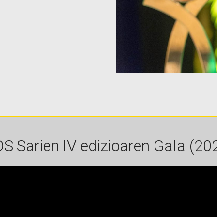
S Sarien IV edizioaren Gala (20