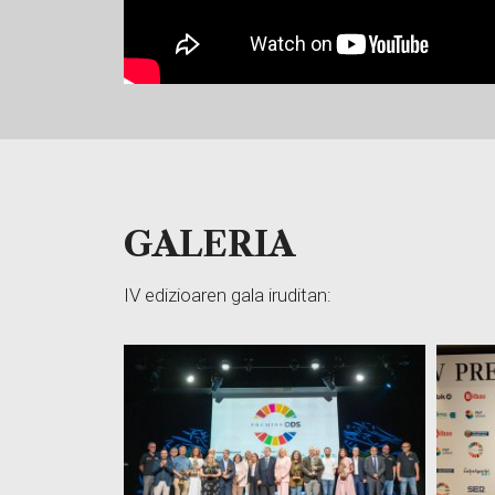
GALERIA
IV edizioaren gala iruditan: