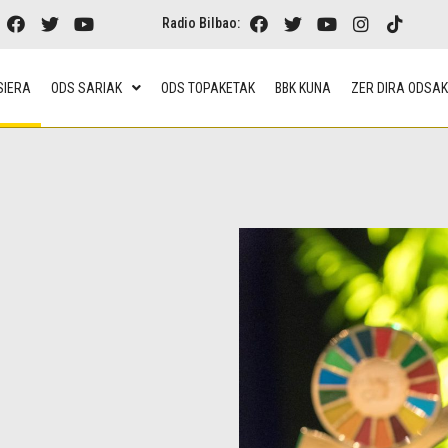
Radio Bilbao:
SIERA
ODS SARIAK
ODS TOPAKETAK
BBK KUNA
ZER DIRA ODSA