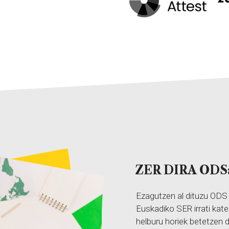
ZER DIRA ODS
Ezagutzen al dituzu ODS
Euskadiko SER irrati ka
helburu horiek betetzen d