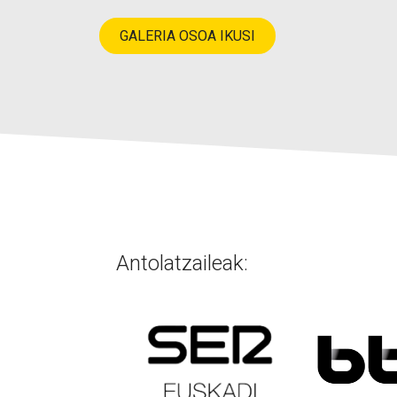
GALERIA OSOA IKUSI
Antolatzaileak:​