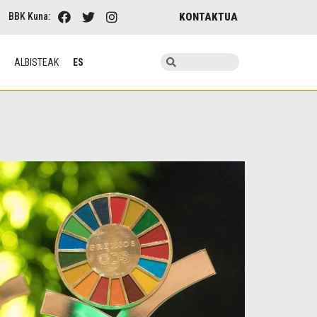
KONTAKTUA
BBK Kuna:
K
ALBISTEAK
ES