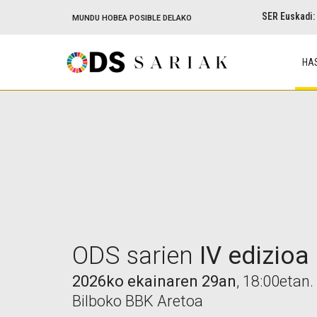
SER Euskadi:
MUNDU HOBEA POSIBLE DELAKO
HA
ODS sarien
IV edizioa
2026ko ekainaren 29an
, 18:00etan.
Bilboko BBK Aretoa