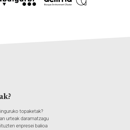
ak?
 inguruko topaketak?
tean urteak daramatzagu
ituzten enpresei balioa